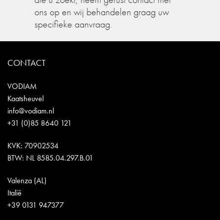
ons op en wij behandelen graag uw
specifieke aanvraag.
CONTACT
VODIAM
Kaatsheuvel
info@vodiam.nl
+31 (0)85 8640 121
KVK: 70902534
BTW: NL 8585.04.297.B.01
Valenza (AL)
Italië
+39 0131 947377