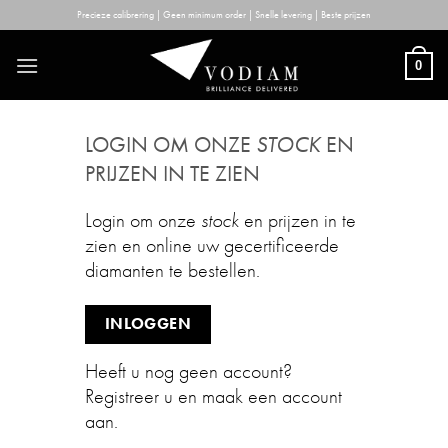
Skip
Precieze calibrering | Geen minimum order | Snelle levering | Beste prijzen
to
content
0
LOGIN OM ONZE
STOCK
EN
PRIJZEN IN TE ZIEN
Login om onze
stock
en prijzen in te
zien en online uw gecertificeerde
diamanten te bestellen.
INLOGGEN
Heeft u nog geen account?
Registreer u en maak een account
aan.