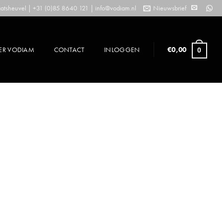
tsheuvel | +31 (0)85 8640 121 |
info@vodiam.nl
Nieuwsbrief
ER VODIAM
CONTACT
INLOGGEN
€
0,00
0