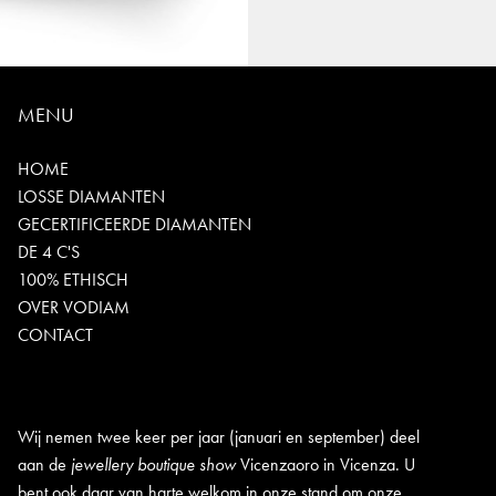
MENU
HOME
LOSSE DIAMANTEN
GECERTIFICEERDE DIAMANTEN
DE 4 C'S
100% ETHISCH
OVER VODIAM
CONTACT
Wij nemen twee keer per jaar (januari en september) deel
aan de
jewellery boutique show
Vicenzaoro in Vicenza. U
bent ook daar van harte welkom in onze stand om onze