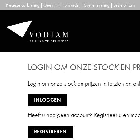
Skip
Precieze calibrering | Geen minimum order | Snelle levering | Beste prijzen
to
content
LOGIN OM ONZE
STOCK
EN PR
Login om onze
stock
en prijzen in te zien en on
INLOGGEN
Heeft u nog geen account? Registreer u en ma
REGISTREREN