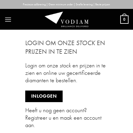
Skip
Precieze calibrering | Geen minimum order | Snelle levering | Beste prijzen
to
content
0
LOGIN OM ONZE
STOCK
EN
PRIJZEN IN TE ZIEN
Login om onze
stock
en prijzen in te
zien en online uw gecertificeerde
diamanten te bestellen.
INLOGGEN
Heeft u nog geen account?
Registreer u en maak een account
aan.