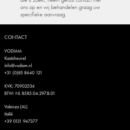
ons op en wij behandelen graag uw
specifieke aanvraag.
CONTACT
VODIAM
Kaatsheuvel
info@vodiam.nl
+31 (0)85 8640 121
KVK: 70902534
BTW: NL 8585.04.297.B.01
Valenza (AL)
Italië
+39 0131 947377