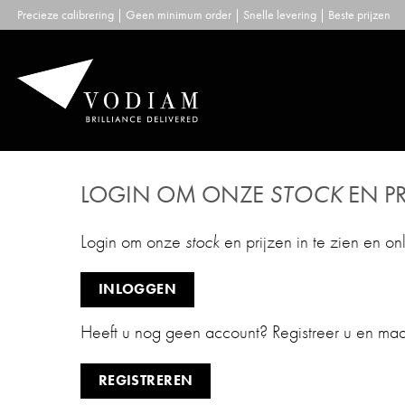
Skip
Precieze calibrering | Geen minimum order | Snelle levering | Beste prijzen
to
content
LOGIN OM ONZE
STOCK
EN PR
Login om onze
stock
en prijzen in te zien en on
INLOGGEN
Heeft u nog geen account? Registreer u en ma
REGISTREREN