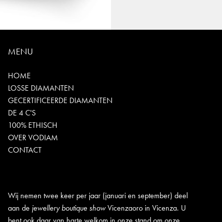
MENU
HOME
LOSSE DIAMANTEN
GECERTIFICEERDE DIAMANTEN
DE 4 C'S
100% ETHISCH
OVER VODIAM
CONTACT
Wij nemen twee keer per jaar (januari en september) deel
aan de
jewellery boutique show
Vicenzaoro in Vicenza. U
bent ook daar van harte welkom in onze stand om onze