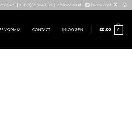
tsheuvel | +31 (0)85 8640 121 |
info@vodiam.nl
Nieuwsbrief
ER VODIAM
CONTACT
INLOGGEN
€
0,00
0