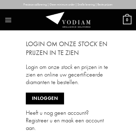
Skip
Precieze calibrering | Geen minimum order | Snelle levering | Beste prijzen
to
content
0
LOGIN OM ONZE
STOCK
EN
PRIJZEN IN TE ZIEN
Login om onze
stock
en prijzen in te
zien en online uw gecertificeerde
diamanten te bestellen.
INLOGGEN
Heeft u nog geen account?
Registreer u en maak een account
aan.