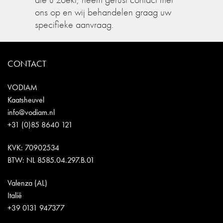
ons op en wij behandelen graag uw
specifieke aanvraag.
CONTACT
VODIAM
Kaatsheuvel
info@vodiam.nl
+31 (0)85 8640 121
KVK: 70902534
BTW: NL 8585.04.297.B.01
Valenza (AL)
Italië
+39 0131 947377