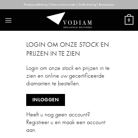
Skip
Precieze calibrering | Geen minimum order | Snelle levering | Beste prijzen
to
content
0
LOGIN OM ONZE
STOCK
EN
PRIJZEN IN TE ZIEN
Login om onze
stock
en prijzen in te
zien en online uw gecertificeerde
diamanten te bestellen.
INLOGGEN
Heeft u nog geen account?
Registreer u en maak een account
aan.