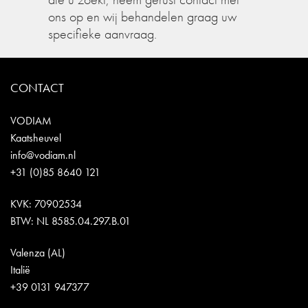
ons op en wij behandelen graag uw
specifieke aanvraag.
CONTACT
VODIAM
Kaatsheuvel
info@vodiam.nl
+31 (0)85 8640 121
KVK: 70902534
BTW: NL 8585.04.297.B.01
Valenza (AL)
Italië
+39 0131 947377