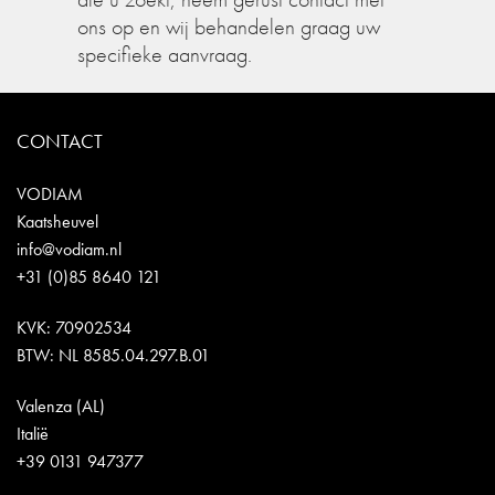
ons op en wij behandelen graag uw
specifieke aanvraag.
CONTACT
VODIAM
Kaatsheuvel
info@vodiam.nl
+31 (0)85 8640 121
KVK: 70902534
BTW: NL 8585.04.297.B.01
Valenza (AL)
Italië
+39 0131 947377