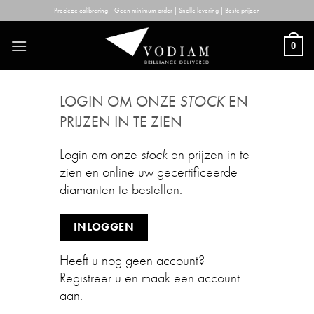
Skip
Precieze calibrering | Geen minimum order | Snelle levering | Beste prijzen
to
content
0
LOGIN OM ONZE
STOCK
EN
PRIJZEN IN TE ZIEN
Login om onze
stock
en prijzen in te
zien en online uw gecertificeerde
diamanten te bestellen.
INLOGGEN
Heeft u nog geen account?
Registreer u en maak een account
aan.