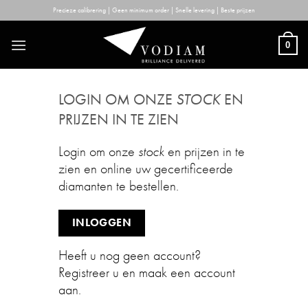
Skip
Precieze calibrering | Geen minimum order | Snelle levering | Beste prijzen
to
content
0
LOGIN OM ONZE
STOCK
EN
PRIJZEN IN TE ZIEN
Login om onze
stock
en prijzen in te
zien en online uw gecertificeerde
diamanten te bestellen.
INLOGGEN
Heeft u nog geen account?
Registreer u en maak een account
aan.