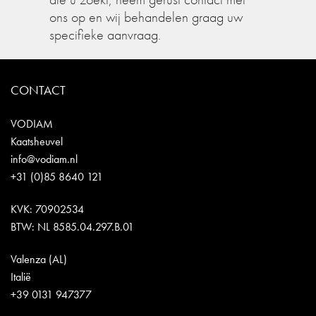
ons op en wij behandelen graag uw
specifieke aanvraag.
CONTACT
VODIAM
Kaatsheuvel
info@vodiam.nl
+31 (0)85 8640 121
KVK: 70902534
BTW: NL 8585.04.297.B.01
Valenza (AL)
Italië
+39 0131 947377