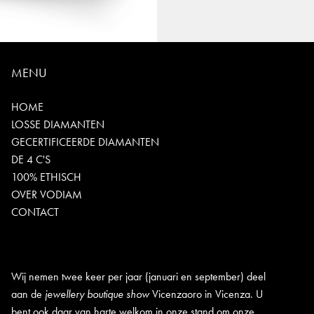
MENU
HOME
LOSSE DIAMANTEN
GECERTIFICEERDE DIAMANTEN
DE 4 C'S
100% ETHISCH
OVER VODIAM
CONTACT
Wij nemen twee keer per jaar (januari en september) deel
aan de
jewellery boutique show
Vicenzaoro in Vicenza. U
bent ook daar van harte welkom in onze stand om onze