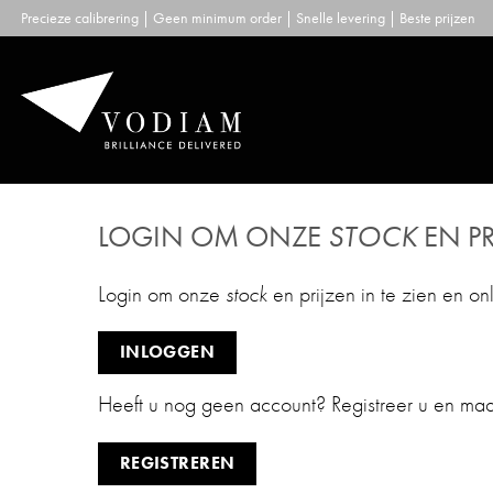
Skip
Precieze calibrering | Geen minimum order | Snelle levering | Beste prijzen
to
content
LOGIN OM ONZE
STOCK
EN PR
Login om onze
stock
en prijzen in te zien en on
INLOGGEN
Heeft u nog geen account? Registreer u en ma
REGISTREREN