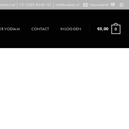
tsheuvel | +31 (0)85 8640 121 |
info@vodiam.nl
Nieuwsbrief
ER VODIAM
CONTACT
INLOGGEN
€
0,00
0