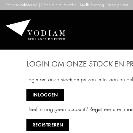
Skip
Precieze calibrering | Geen minimum order | Snelle levering | Beste prijzen
to
content
LOGIN OM ONZE
STOCK
EN PR
Login om onze
stock
en prijzen in te zien en on
INLOGGEN
Heeft u nog geen account? Registreer u en ma
REGISTREREN