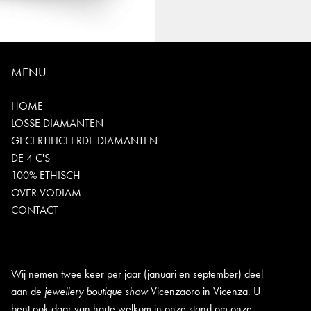
MENU
HOME
LOSSE DIAMANTEN
GECERTIFICEERDE DIAMANTEN
DE 4 C'S
100% ETHISCH
OVER VODIAM
CONTACT
Wij nemen twee keer per jaar (januari en september) deel
aan de
jewellery boutique show
Vicenzaoro in Vicenza. U
bent ook daar van harte welkom in onze stand om onze