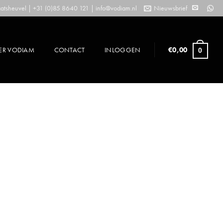
tsheuvel | +31 (0)85 8640 121 |
info@vodiam.nl
Nieuwsbrief
ER VODIAM
CONTACT
INLOGGEN
€
0,00
0