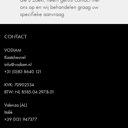
ons op en wij behandelen graag uw
specifieke aanvraag.
CONTACT
VODIAM
Kaatsheuvel
info@vodiam.nl
+31 (0)85 8640 121
KVK: 70902534
BTW: NL 8585.04.297.B.01
Valenza (AL)
Italië
+39 0131 947377