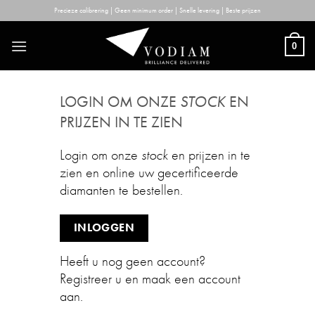
Skip
Precieze calibrering | Geen minimum order | Snelle levering | Beste prijzen
to
content
0
LOGIN OM ONZE
STOCK
EN
PRIJZEN IN TE ZIEN
Login om onze
stock
en prijzen in te
zien en online uw gecertificeerde
diamanten te bestellen.
INLOGGEN
Heeft u nog geen account?
Registreer u en maak een account
aan.