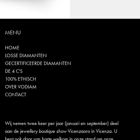
MENU
HOME
LOSSE DIAMANTEN
GECERTIFICEERDE DIAMANTEN
DE 4 C'S
100% ETHISCH
OVER VODIAM
CONTACT
Wij nemen twee keer per jaar (januari en september) deel
aan de
jewellery boutique show
Vicenzaoro in Vicenza. U
bent ook daar van harte welkom in onze stand om onze