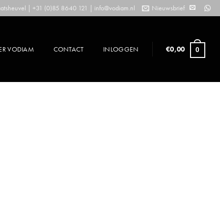
tsheuvel | +31 (0)85 8640 121 |
info@vodiam.nl
Nieuwsbrief
ER VODIAM
CONTACT
INLOGGEN
€
0,00
0