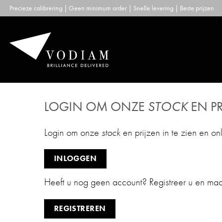
Skip
Precieze calibrering | Geen minimum order | Snelle levering | Beste prijzen
to
content
LOGIN OM ONZE
STOCK
EN PR
Login om onze
stock
en prijzen in te zien en on
INLOGGEN
Heeft u nog geen account? Registreer u en ma
REGISTREREN