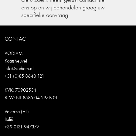
ons op en wij behandelen graag uw
specifieke aanvraag.
CONTACT
VODIAM
Kaatsheuvel
info@vodiam.nl
+31 (0)85 8640 121
KVK: 70902534
BTW: NL 8585.04.297.B.01
Valenza (AL)
Italië
+39 0131 947377