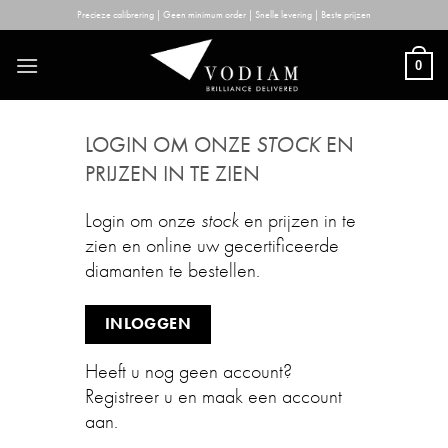
Skip
Precieze calibrering | Geen minimum order | Snelle levering | Beste prijzen
to
content
0
LOGIN OM ONZE
STOCK
EN
PRIJZEN IN TE ZIEN
Login om onze
stock
en prijzen in te
zien en online uw gecertificeerde
diamanten te bestellen.
INLOGGEN
Heeft u nog geen account?
Registreer u en maak een account
aan.