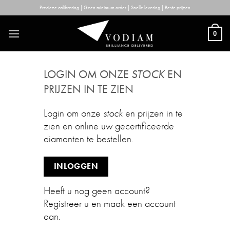
Skip
Precieze calibrering | Geen minimum order | Snelle levering | Beste prijzen
to
content
0
LOGIN OM ONZE
STOCK
EN
PRIJZEN IN TE ZIEN
Login om onze
stock
en prijzen in te
zien en online uw gecertificeerde
diamanten te bestellen.
INLOGGEN
Heeft u nog geen account?
Registreer u en maak een account
aan.