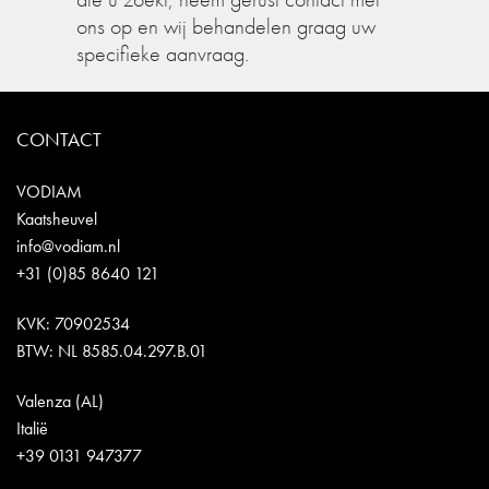
ons op en wij behandelen graag uw
specifieke aanvraag.
CONTACT
VODIAM
Kaatsheuvel
info@vodiam.nl
+31 (0)85 8640 121
KVK: 70902534
BTW: NL 8585.04.297.B.01
Valenza (AL)
Italië
+39 0131 947377