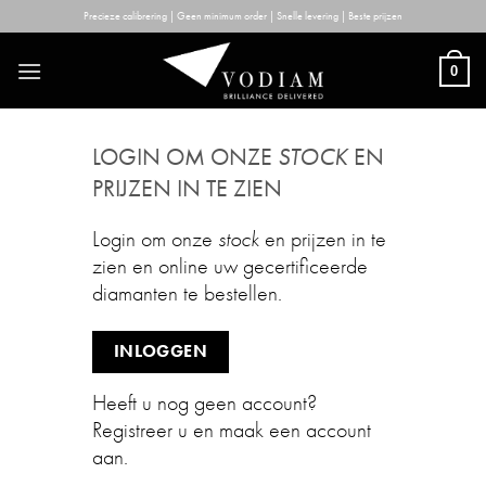
Skip
Precieze calibrering | Geen minimum order | Snelle levering | Beste prijzen
to
content
0
LOGIN OM ONZE
STOCK
EN
PRIJZEN IN TE ZIEN
Login om onze
stock
en prijzen in te
zien en online uw gecertificeerde
diamanten te bestellen.
INLOGGEN
Heeft u nog geen account?
Registreer u en maak een account
aan.