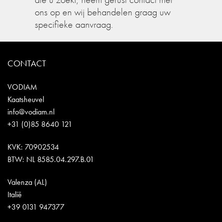
ons op en wij behandelen graag uw
specifieke aanvraag.
CONTACT
VODIAM
Kaatsheuvel
info@vodiam.nl
+31 (0)85 8640 121
KVK: 70902534
BTW: NL 8585.04.297.B.01
Valenza (AL)
Italië
+39 0131 947377