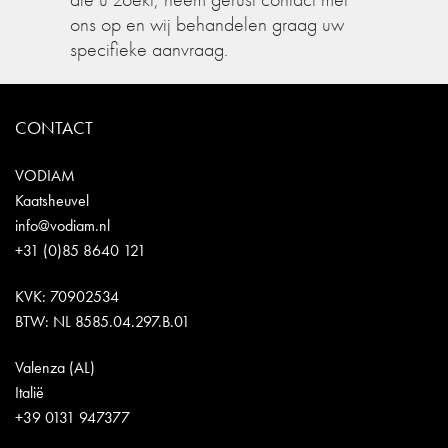
ons op en wij behandelen graag uw
specifieke aanvraag.
CONTACT
VODIAM
Kaatsheuvel
info@vodiam.nl
+31 (0)85 8640 121
KVK: 70902534
BTW: NL 8585.04.297.B.01
Valenza (AL)
Italië
+39 0131 947377