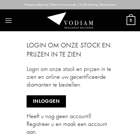
Skip
Precieze calibrering | Geen minimum order | Snelle levering | Beste prijzen
to
content
0
LOGIN OM ONZE
STOCK
EN
PRIJZEN IN TE ZIEN
Login om onze
stock
en prijzen in te
zien en online uw gecertificeerde
diamanten te bestellen.
INLOGGEN
Heeft u nog geen account?
Registreer u en maak een account
aan.