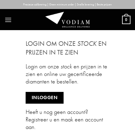
Skip
Precieze calibrering | Geen minimum order | Snelle levering | Beste prijzen
to
content
0
LOGIN OM ONZE
STOCK
EN
PRIJZEN IN TE ZIEN
Login om onze
stock
en prijzen in te
zien en online uw gecertificeerde
diamanten te bestellen.
INLOGGEN
Heeft u nog geen account?
Registreer u en maak een account
aan.