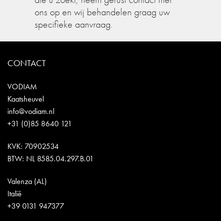
ons op en wij behandelen graag uw
specifieke aanvraag.
CONTACT
VODIAM
Kaatsheuvel
info@vodiam.nl
+31 (0)85 8640 121
KVK: 70902534
BTW: NL 8585.04.297.B.01
Valenza (AL)
Italië
+39 0131 947377