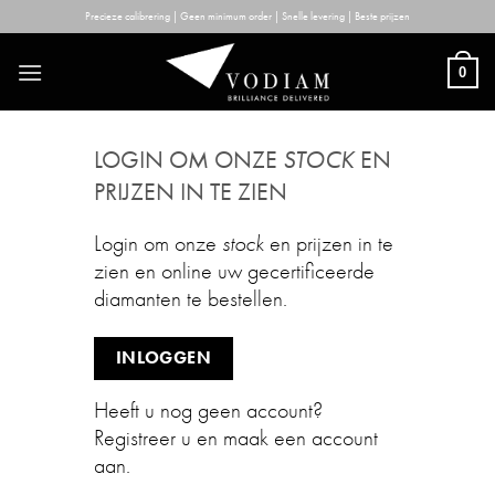
Skip
Precieze calibrering | Geen minimum order | Snelle levering | Beste prijzen
to
content
0
LOGIN OM ONZE
STOCK
EN
PRIJZEN IN TE ZIEN
Login om onze
stock
en prijzen in te
zien en online uw gecertificeerde
diamanten te bestellen.
INLOGGEN
Heeft u nog geen account?
Registreer u en maak een account
aan.