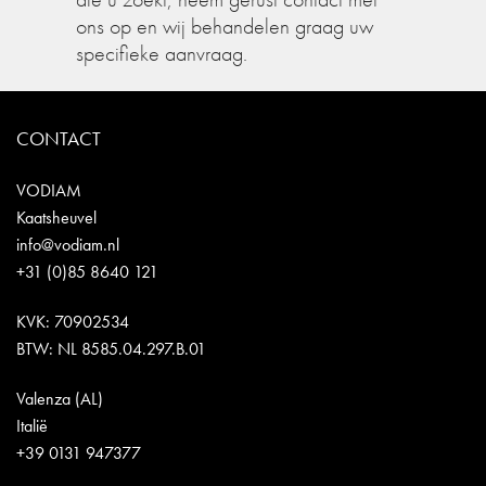
ons op en wij behandelen graag uw
specifieke aanvraag.
CONTACT
VODIAM
Kaatsheuvel
info@vodiam.nl
+31 (0)85 8640 121
KVK: 70902534
BTW: NL 8585.04.297.B.01
Valenza (AL)
Italië
+39 0131 947377