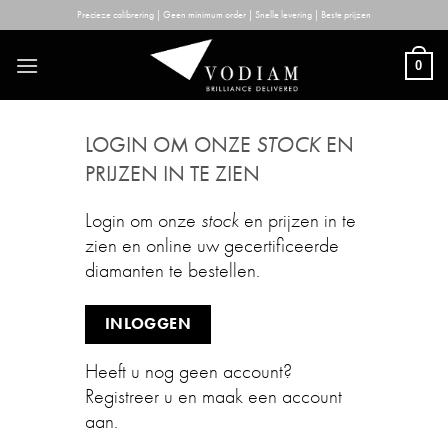
Skip
Precieze calibrering | Geen minimum order | Snelle levering | Beste prijzen
to
content
0
LOGIN OM ONZE
STOCK
EN
PRIJZEN IN TE ZIEN
Login om onze
stock
en prijzen in te
zien en online uw gecertificeerde
diamanten te bestellen.
INLOGGEN
Heeft u nog geen account?
Registreer u en maak een account
aan.