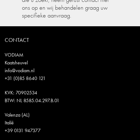
ons op en wij behandelen graag uw
specifieke aanvraag.
CONTACT
VODIAM
Kaatsheuvel
info@vodiam.nl
+31 (0)85 8640 121
KVK: 70902534
BTW: NL 8585.04.297.B.01
Valenza (AL)
Italië
+39 0131 947377