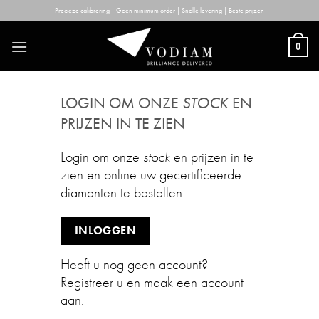
Skip
Precieze calibrering | Geen minimum order | Snelle levering | Beste prijzen
to
content
0
LOGIN OM ONZE
STOCK
EN
PRIJZEN IN TE ZIEN
Login om onze
stock
en prijzen in te
zien en online uw gecertificeerde
diamanten te bestellen.
INLOGGEN
Heeft u nog geen account?
Registreer u en maak een account
aan.