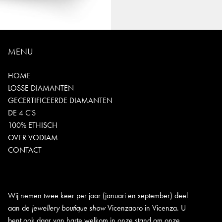
MENU
HOME
LOSSE DIAMANTEN
GECERTIFICEERDE DIAMANTEN
DE 4 C'S
100% ETHISCH
OVER VODIAM
CONTACT
Wij nemen twee keer per jaar (januari en september) deel
aan de
jewellery boutique show
Vicenzaoro in Vicenza. U
bent ook daar van harte welkom in onze stand om onze