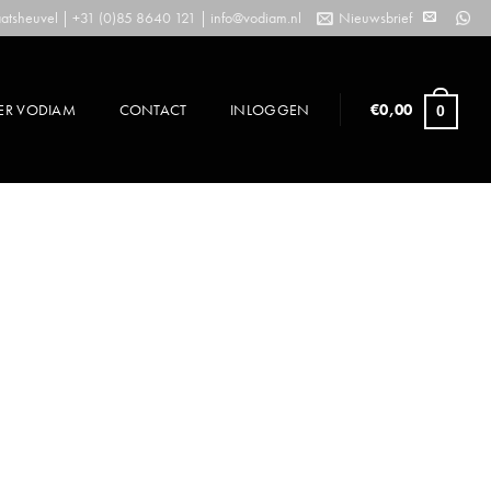
tsheuvel | +31 (0)85 8640 121 |
info@vodiam.nl
Nieuwsbrief
ER VODIAM
CONTACT
INLOGGEN
€
0,00
0