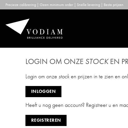
Skip
Precieze calibrering | Geen minimum order | Snelle levering | Beste prijzen
to
content
LOGIN OM ONZE
STOCK
EN PR
Login om onze
stock
en prijzen in te zien en on
INLOGGEN
Heeft u nog geen account? Registreer u en ma
REGISTREREN