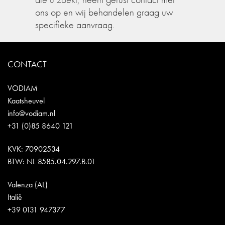
ons op en wij behandelen graag uw
specifieke aanvraag.
CONTACT
VODIAM
Kaatsheuvel
info@vodiam.nl
+31 (0)85 8640 121
KVK: 70902534
BTW: NL 8585.04.297.B.01
Valenza (AL)
Italië
+39 0131 947377