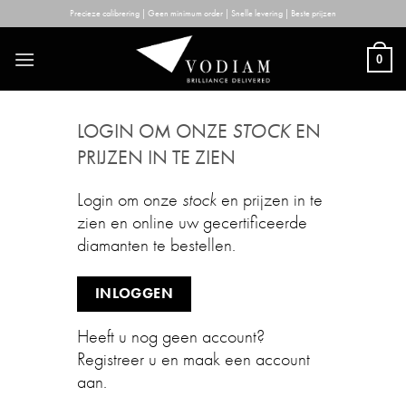
Skip
Precieze calibrering | Geen minimum order | Snelle levering | Beste prijzen
to
content
0
LOGIN OM ONZE
STOCK
EN
PRIJZEN IN TE ZIEN
Login om onze
stock
en prijzen in te
zien en online uw gecertificeerde
diamanten te bestellen.
INLOGGEN
Heeft u nog geen account?
Registreer u en maak een account
aan.