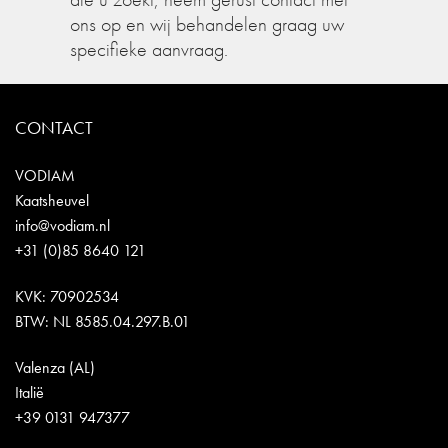
ons op en wij behandelen graag uw
specifieke aanvraag.
CONTACT
VODIAM
Kaatsheuvel
info@vodiam.nl
+31 (0)85 8640 121
KVK: 70902534
BTW: NL 8585.04.297.B.01
Valenza (AL)
Italië
+39 0131 947377