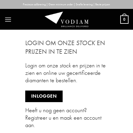
Skip
Precieze calibrering | Geen minimum order | Snelle levering | Beste prijzen
to
content
0
LOGIN OM ONZE
STOCK
EN
PRIJZEN IN TE ZIEN
Login om onze
stock
en prijzen in te
zien en online uw gecertificeerde
diamanten te bestellen.
INLOGGEN
Heeft u nog geen account?
Registreer u en maak een account
aan.