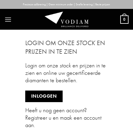
Skip
Precieze calibrering | Geen minimum order | Snelle levering | Beste prijzen
to
content
0
LOGIN OM ONZE
STOCK
EN
PRIJZEN IN TE ZIEN
Login om onze
stock
en prijzen in te
zien en online uw gecertificeerde
diamanten te bestellen.
INLOGGEN
Heeft u nog geen account?
Registreer u en maak een account
aan.