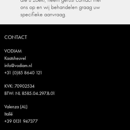
ons op en wij behandelen graag uw
specifieke aanvraag.
CONTACT
VODIAM
Kaatsheuvel
info@vodiam.nl
+31 (0)85 8640 121
KVK: 70902534
BTW: NL 8585.04.297.B.01
Valenza (AL)
Italië
+39 0131 947377