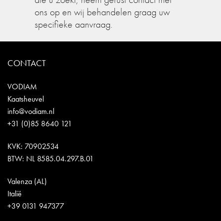
ons op en wij behandelen graag uw
specifieke aanvraag.
CONTACT
VODIAM
Kaatsheuvel
info@vodiam.nl
+31 (0)85 8640 121
KVK: 70902534
BTW: NL 8585.04.297.B.01
Valenza (AL)
Italië
+39 0131 947377