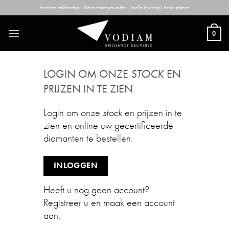
Skip
Precieze calibrering | Geen minimum order | Snelle levering | Beste prijzen
to
content
0
LOGIN OM ONZE
STOCK
EN
PRIJZEN IN TE ZIEN
Login om onze
stock
en prijzen in te
zien en online uw gecertificeerde
diamanten te bestellen.
INLOGGEN
Heeft u nog geen account?
Registreer u en maak een account
aan.