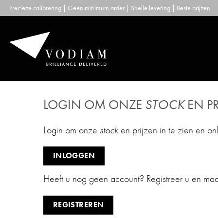
Skip
Precieze calibrering | Geen minimum order | Snelle levering | Beste prijzen
to
content
LOGIN OM ONZE
STOCK
EN PR
Login om onze
stock
en prijzen in te zien en on
INLOGGEN
Heeft u nog geen account? Registreer u en ma
REGISTREREN