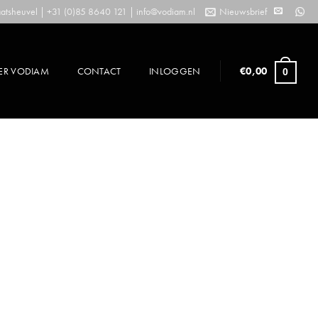
tsheuvel | +31 (0)85 8640 121 |
info@vodiam.nl
Nieuwsbrief
ER VODIAM
CONTACT
INLOGGEN
€
0,00
0