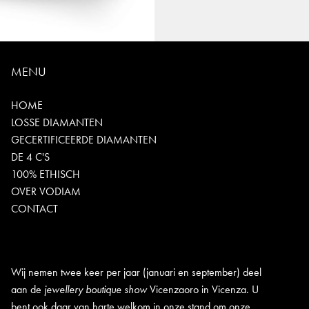
MENU
HOME
LOSSE DIAMANTEN
GECERTIFICEERDE DIAMANTEN
DE 4 C'S
100% ETHISCH
OVER VODIAM
CONTACT
Wij nemen twee keer per jaar (januari en september) deel
aan de
jewellery boutique show
Vicenzaoro in Vicenza. U
bent ook daar van harte welkom in onze stand om onze