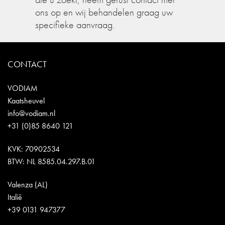
ons op en wij behandelen graag uw
specifieke aanvraag.
CONTACT
VODIAM
Kaatsheuvel
info@vodiam.nl
+31 (0)85 8640 121
KVK: 70902534
BTW: NL 8585.04.297.B.01
Valenza (AL)
Italië
+39 0131 947377