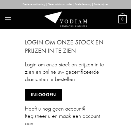
Skip
Precieze calibrering | Geen minimum order | Snelle levering | Beste prijzen
to
content
0
LOGIN OM ONZE
STOCK
EN
PRIJZEN IN TE ZIEN
Login om onze
stock
en prijzen in te
zien en online uw gecertificeerde
diamanten te bestellen.
INLOGGEN
Heeft u nog geen account?
Registreer u en maak een account
aan.