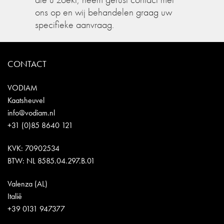
ons op en wij behandelen graag uw
specifieke aanvraag.
CONTACT
VODIAM
Kaatsheuvel
info@vodiam.nl
+31 (0)85 8640 121
KVK: 70902534
BTW: NL 8585.04.297.B.01
Valenza (AL)
Italië
+39 0131 947377