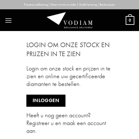
Skip
Precieze calibrering | Geen minimum order | Snelle levering | Beste prijzen
to
content
0
LOGIN OM ONZE
STOCK
EN
PRIJZEN IN TE ZIEN
Login om onze
stock
en prijzen in te
zien en online uw gecertificeerde
diamanten te bestellen.
INLOGGEN
Heeft u nog geen account?
Registreer u en maak een account
aan.