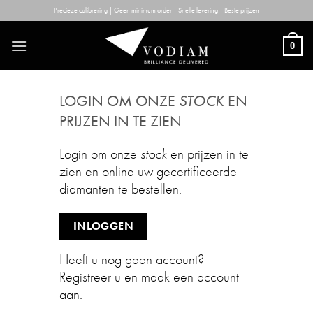
Skip
Precieze calibrering | Geen minimum order | Snelle levering | Beste prijzen
to
content
0
LOGIN OM ONZE
STOCK
EN
PRIJZEN IN TE ZIEN
Login om onze
stock
en prijzen in te
zien en online uw gecertificeerde
diamanten te bestellen.
INLOGGEN
Heeft u nog geen account?
Registreer u en maak een account
aan.