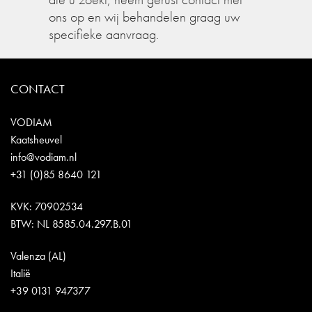
ons op en wij behandelen graag uw
specifieke aanvraag.
CONTACT
VODIAM
Kaatsheuvel
info@vodiam.nl
+31 (0)85 8640 121
KVK: 70902534
BTW: NL 8585.04.297.B.01
Valenza (AL)
Italië
+39 0131 947377