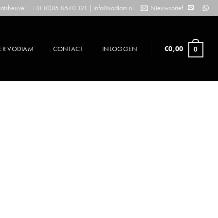
tsheuvel | +31 (0)85 8640 121 |
info@vodiam.nl
Nieuwsbrief
ER VODIAM
CONTACT
INLOGGEN
€
0,00
0