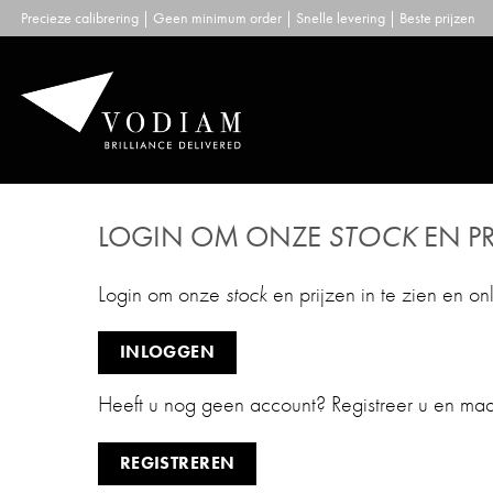
Skip
Precieze calibrering | Geen minimum order | Snelle levering | Beste prijzen
to
content
LOGIN OM ONZE
STOCK
EN PR
Login om onze
stock
en prijzen in te zien en on
INLOGGEN
Heeft u nog geen account? Registreer u en ma
REGISTREREN