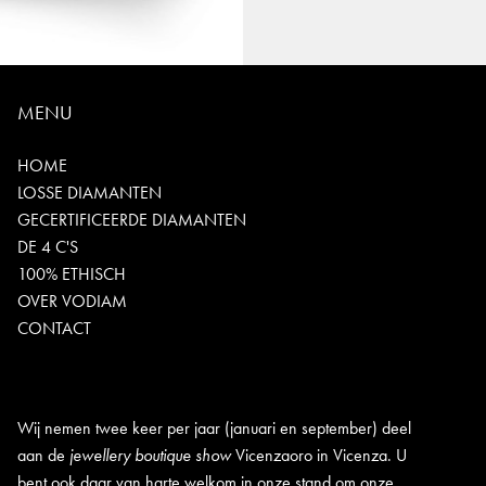
MENU
HOME
LOSSE DIAMANTEN
GECERTIFICEERDE DIAMANTEN
DE 4 C'S
100% ETHISCH
OVER VODIAM
CONTACT
Wij nemen twee keer per jaar (januari en september) deel
aan de
jewellery boutique show
Vicenzaoro in Vicenza. U
bent ook daar van harte welkom in onze stand om onze