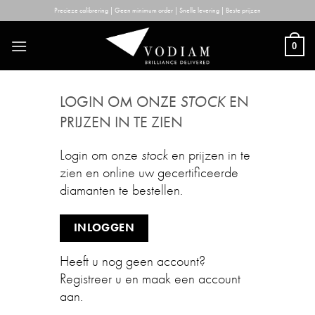
Skip
Precieze calibrering | Geen minimum order | Snelle levering | Beste prijzen
to
content
0
LOGIN OM ONZE
STOCK
EN
PRIJZEN IN TE ZIEN
Login om onze
stock
en prijzen in te
zien en online uw gecertificeerde
diamanten te bestellen.
INLOGGEN
Heeft u nog geen account?
Registreer u en maak een account
aan.