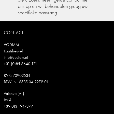
ons op en wij behandelen graag uw
specifieke aanvraag.
CONTACT
VODIAM
Kaatsheuvel
info@vodiam.nl
+31 (0)85 8640 121
KVK: 70902534
BTW: NL 8585.04.297.B.01
Valenza (AL)
Italië
+39 0131 947377