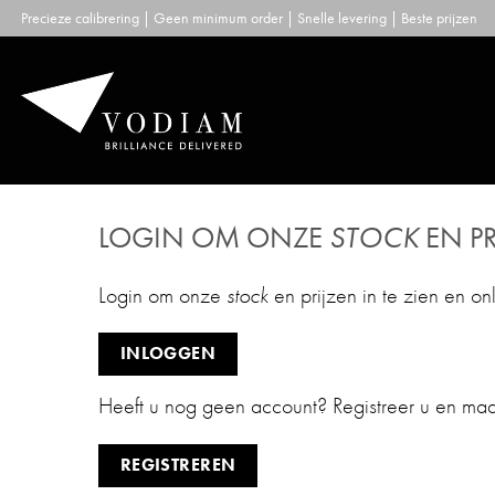
Skip
Precieze calibrering | Geen minimum order | Snelle levering | Beste prijzen
to
content
LOGIN OM ONZE
STOCK
EN PR
Login om onze
stock
en prijzen in te zien en on
INLOGGEN
Heeft u nog geen account? Registreer u en ma
REGISTREREN