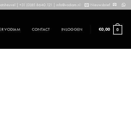
tsheuvel | +31 (0)85 8640 121 |
info@vodiam.nl
Nieuwsbrief
ER VODIAM
CONTACT
INLOGGEN
€
0,00
0