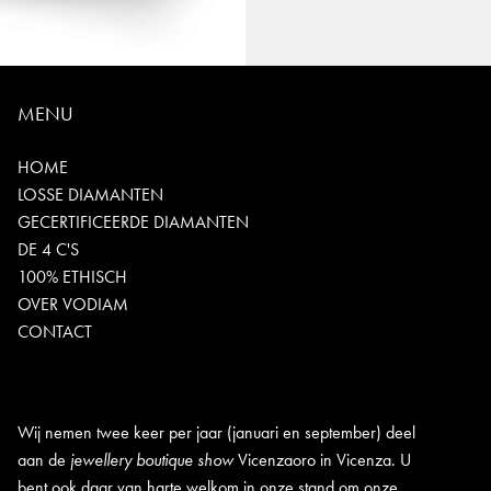
MENU
HOME
LOSSE DIAMANTEN
GECERTIFICEERDE DIAMANTEN
DE 4 C'S
100% ETHISCH
OVER VODIAM
CONTACT
Wij nemen twee keer per jaar (januari en september) deel
aan de
jewellery boutique show
Vicenzaoro in Vicenza. U
bent ook daar van harte welkom in onze stand om onze