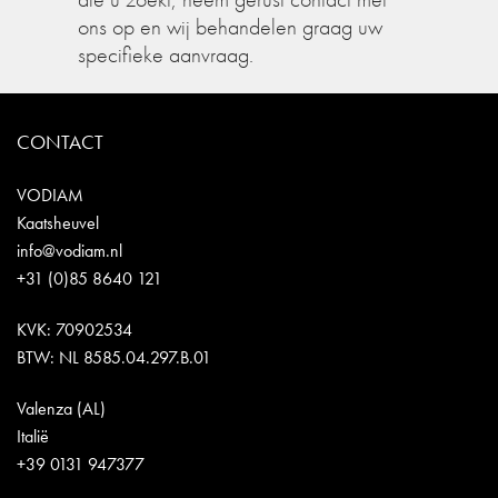
ons op en wij behandelen graag uw
specifieke aanvraag.
CONTACT
VODIAM
Kaatsheuvel
info@vodiam.nl
+31 (0)85 8640 121
KVK: 70902534
BTW: NL 8585.04.297.B.01
Valenza (AL)
Italië
+39 0131 947377