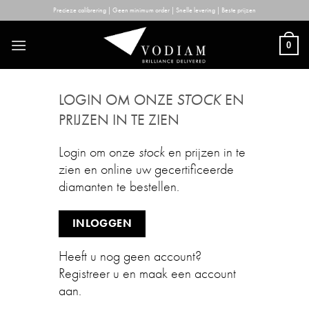
Skip
Precieze calibrering | Geen minimum order | Snelle levering | Beste prijzen
to
content
0
LOGIN OM ONZE
STOCK
EN
PRIJZEN IN TE ZIEN
Login om onze
stock
en prijzen in te
zien en online uw gecertificeerde
diamanten te bestellen.
INLOGGEN
Heeft u nog geen account?
Registreer u en maak een account
aan.