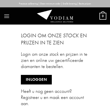
Skip
Precieze calibrering | Geen minimum order | Snelle levering | Beste prijzen
to
content
0
LOGIN OM ONZE
STOCK
EN
PRIJZEN IN TE ZIEN
Login om onze
stock
en prijzen in te
zien en online uw gecertificeerde
diamanten te bestellen.
INLOGGEN
Heeft u nog geen account?
Registreer u en maak een account
aan.