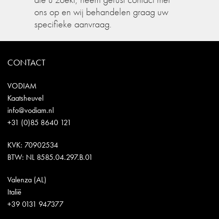
ons op en wij behandelen graag uw
specifieke aanvraag.
CONTACT
VODIAM
Kaatsheuvel
info@vodiam.nl
+31 (0)85 8640 121
KVK: 70902534
BTW: NL 8585.04.297.B.01
Valenza (AL)
Italië
+39 0131 947377