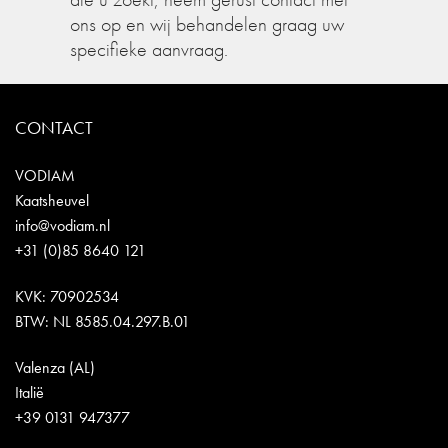
ons op en wij behandelen graag uw
specifieke aanvraag.
CONTACT
VODIAM
Kaatsheuvel
info@vodiam.nl
+31 (0)85 8640 121
KVK: 70902534
BTW: NL 8585.04.297.B.01
Valenza (AL)
Italië
+39 0131 947377