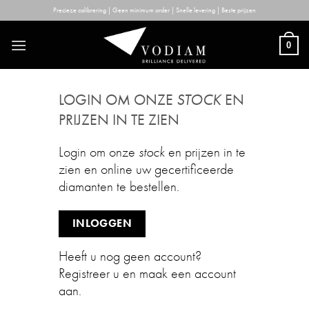
Skip
Precieze calibrering | Geen minimum order | Snelle levering | Beste prijzen
to
content
0
LOGIN OM ONZE
STOCK
EN
PRIJZEN IN TE ZIEN
Login om onze
stock
en prijzen in te
zien en online uw gecertificeerde
diamanten te bestellen.
INLOGGEN
Heeft u nog geen account?
Registreer u en maak een account
aan.